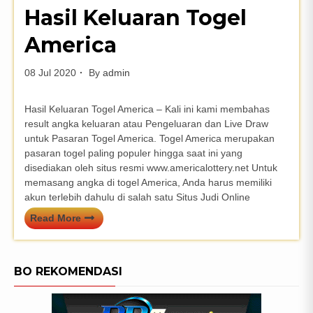
Hasil Keluaran Togel
America
08 Jul 2020
By
admin
Hasil Keluaran Togel America – Kali ini kami membahas
result angka keluaran atau Pengeluaran dan Live Draw
untuk Pasaran Togel America. Togel America merupakan
pasaran togel paling populer hingga saat ini yang
disediakan oleh situs resmi www.americalottery.net Untuk
memasang angka di togel America, Anda harus memiliki
akun terlebih dahulu di salah satu Situs Judi Online
Read More
BO REKOMENDASI