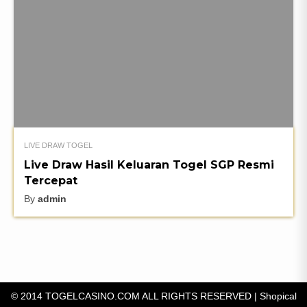
LIVE DRAW TOGEL
Live Draw Hasil Keluaran Togel SGP Resmi
Tercepat
By
admin
© 2014 TOGELCASINO.COM ALL RIGHTS RESERVED
|
Shopical