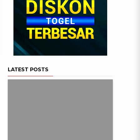
LATEST POSTS