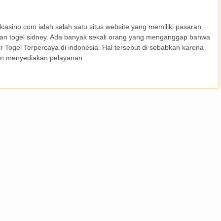
casino.com ialah salah satu situs website yang memiliki pasaran
g dan togel sidney. Ada banyak sekali orang yang menganggap bahwa
 Togel Terpercaya di indonesia. Hal tersebut di sebabkan karena
n menyediakan pelayanan