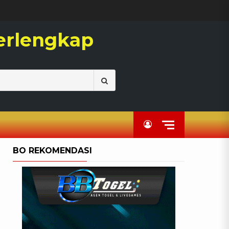
SAMPLE
PAGE
erlengkap
BO REKOMENDASI