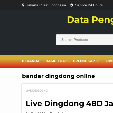
Skip
Jakarta Pusat, Indonesia
Service 24 Hours
to
content
Data Pen
BERANDA
HASIL TOGEL TERLENGKAP
LIV
bandar dingdong online
LIVE DINGDONG
Live Dingdong 48D J