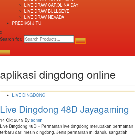
LIVE DRAW CAROLINA DAY
LIVE DRAW BULLSEYE
LIVE DRAW NEVADA
PREDIKSI JITU
x
Search for:
aplikasi dingdong online
LIVE DINGDONG
Live Dingdong 48D Jayagaming
14 Okt 2019
By
admin
Live Dingdong 48D – Permainan live dingdong merupakan permainan
terbaru dari mesin dingdong. Jenis permainan ini dahulu sangatlah